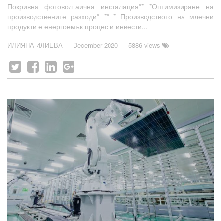
Покривна фотоволтаична инсталация** *Оптимизиране на
производствените разходи* ** * Производството на млечни
продукти е енергоемък процес и инвести...
ИЛИЯНА ИЛИЕВА
—
December 2020
— 5886 views