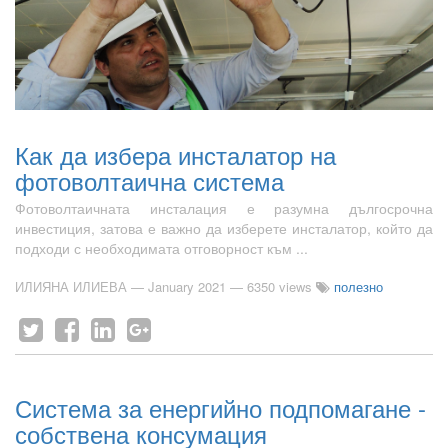
Как да избера инсталатор на
фотоволтаична система
Фотоволтаичната инсталация е разумна дългосрочна
инвестиция, затова е важно да изберете инсталатор, който да
подходи с необходимата отговорност към ...
ИЛИЯНА ИЛИЕВА
—
January 2021
— 6350 views
полезно
Система за енергийно подпомагане -
собствена консумация