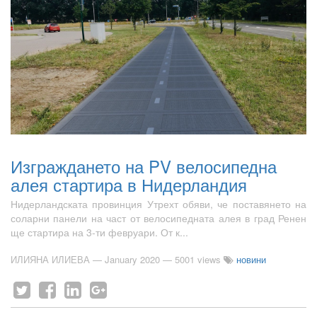
Изграждането на PV велосипедна
алея стартира в Нидерландия
Нидерландската провинция Утрехт обяви, че поставянето на
соларни панели на част от велосипедната алея в град Ренен
ще стартира на 3-ти февруари. От к...
ИЛИЯНА ИЛИЕВА
—
January 2020
— 5001 views
новини