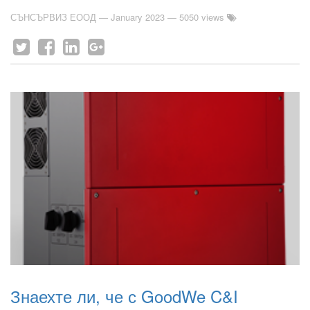
СЪНСЪРВИЗ ЕООД
—
January 2023
— 5050 views
Знаехте ли, че с GoodWe C&I