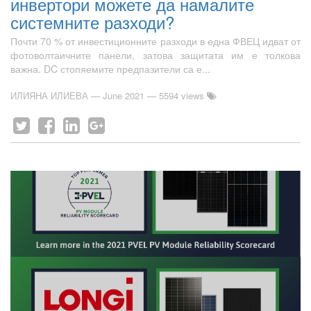
инвертори можете да намалите
системните разходи?
Почти 70 % от инвестиционните разходи в една ФВЕЦ идват от
фотоволтаичните панели, затова защитата им е толкова
важна. DC стопяемите предпазители са е...
ИЛИЯНА ИЛИЕВА
—
June 2021
— 5594 views