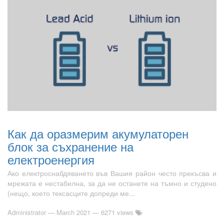
Как да оразмерим акумулаторен
блок за съхранение на
електроенергия
Ако електроснабдяването във Вашия район често прекъсва и
мрежата е нестабилна, за да не останете на тъмно и студено
(нещо, което тексасците допреди ме...
Administrator
—
March 2021
— 6271 views