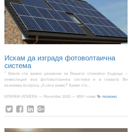
Искам да изградя фотоволтаична
система
* Взели сте важно решение за Вашето спокойно бъдеще –
инвестиция във фотоволтаична система и в главата Ви
възниква въпроса „А сега какво? Какви стъ...
ИЛИЯНА ИЛИЕВА
—
November 2020
— 9591 views
полезно