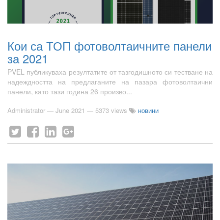
Кои са ТОП фотоволтаичните панели
за 2021
PVEL публикуваха резултатите от тазгодишното си тестване на
надеждността на предлаганите на пазара фотоволтаични
панели, като тази година 26 произво...
Administrator
—
June 2021
— 5373 views
новини