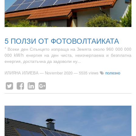
5 ПОЛЗИ ОТ ФОТОВОЛТАИКАТА
* Всеки ден Слънцето изпраща на Земята около 960 000 000
000 kW/h енергия на ден чиста, неизчерпаема и безплатна
енергия, достатъчна да задоволи ну...
ИЛИЯНА ИЛИЕВА
—
November 2020
— 5535 views
полезно