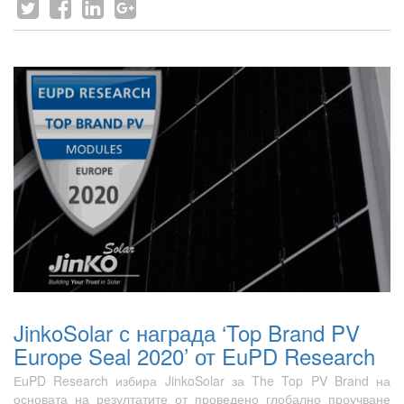
JinkoSolar с награда ‘Top Brand PV
Europe Seal 2020’ от EuPD Research
ЕuPD Research избира JinkoSolar за The Top PV Brand на
основата на резултатите от проведено глобално проучване