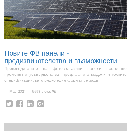
Новите ФВ панели -
предизвикателства и възможности
Производителите на фотоволтаични панели постоянно
променят и усъвършенстват предлаганите модели и техните
спецификации, като рядко един формат се задъ...
—
May 2021
— 5593 views