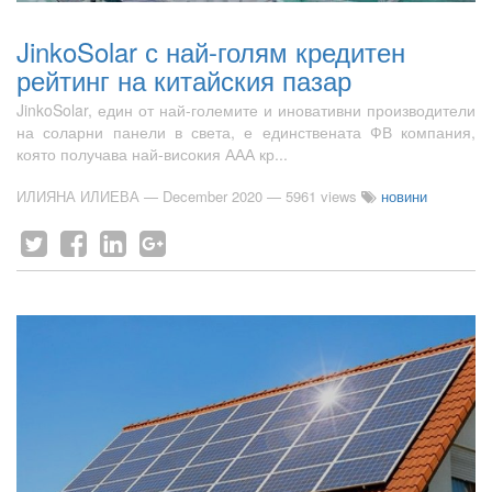
JinkoSolar с най-голям кредитен
рейтинг на китайския пазар
JinkoSolar, един от най-големите и иновативни производители
на соларни панели в света, е единствената ФВ компания,
която получава най-високия ААА кр...
ИЛИЯНА ИЛИЕВА
—
December 2020
— 5961 views
новини