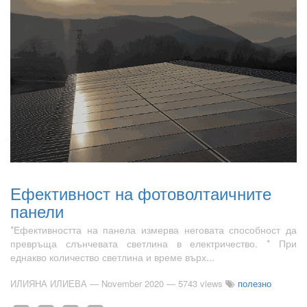
Ефективност на фотоволтаичните
панели
*Ефективността на панела измерва неговата способност да
превръща слънчевата светлина в електричество. * При
еднакво количество светлина и време върх...
ИЛИЯНА ИЛИЕВА
—
November 2020
— 5743 views
полезно