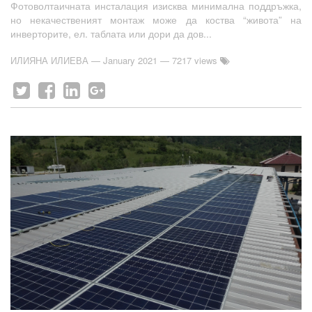
Фотоволтаичната инсталация изисква минимална поддръжка,
но некачественият монтаж може да коства “живота” на
инверторите, ел. таблата или дори да дов...
ИЛИЯНА ИЛИЕВА
—
January 2021
— 7217 views