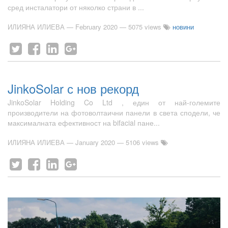
сред инсталатори от няколко страни в ...
ИЛИЯНА ИЛИЕВА
—
February 2020
— 5075 views
новини
JinkoSolar с нов рекорд
JinkoSolar Holding Co Ltd , един от най-големите
производители на фотоволтаични панели в света сподели, че
максималната ефективност на bifacial пане...
ИЛИЯНА ИЛИЕВА
—
January 2020
— 5106 views